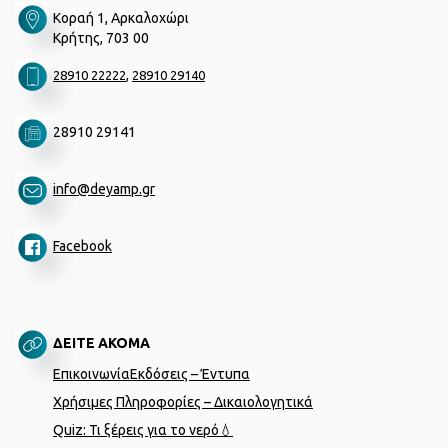
Κοραή 1, Αρκαλοχώρι
Κρήτης, 703 00
,
28910 22222
28910 29140
28910 29141
info@deyamp.gr
Facebook
ΔΕΙΤΕ ΑΚΟΜΑ
Επικοινωνία
Εκδόσεις – Έντυπα
Χρήσιμες Πληροφορίες – Δικαιολογητικά
Quiz: Τι ξέρεις για το νερό💧