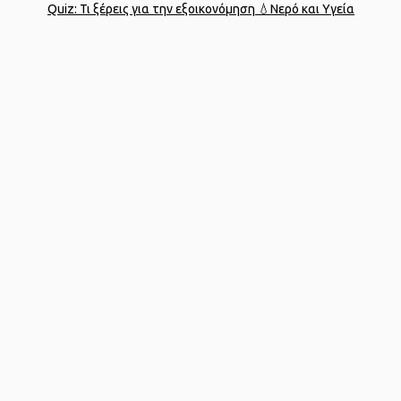
Quiz: Τι ξέρεις για την εξοικονόμηση 💧
Νερό και Υγεία
Designed by
porcupine colors
Developed by
Joinweb