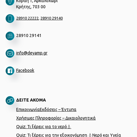
Κοραή 1, Αρκαλοχώρι
Κρήτης, 703 00
,
28910 22222
28910 29140
28910 29141
info@deyamp.gr
Facebook
ΔΕΙΤΕ ΑΚΟΜΑ
Επικοινωνία
Εκδόσεις – Έντυπα
Χρήσιμες Πληροφορίες – Δικαιολογητικά
Quiz: Τι ξέρεις για το νερό💧
Quiz: Τι ξέρεις για την εξοικονόμηση 💧
Νερό και Υγεία