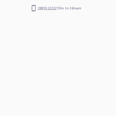
28910 22222
Όλο το 24/ωρο
Αναζήτηση