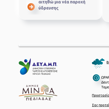
αιτηθώ μια νέα παροχή
ύδρευσης
Β
ΩΡΑΡ
Δευτ
Ταμεί
Προστασί
Σας προτε