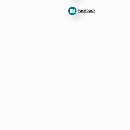
Facebook
Designed by
porcupine colors
|
Developed by
Joinweb