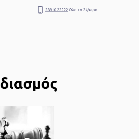
28910 22222
Όλο το 24/ωρο
Αναζήτηση
εδιασμός