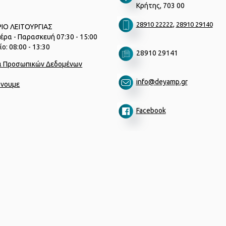
Κρήτης, 703 00
,
28910 22222
28910 29140
ΙΟ ΛΕΙΤΟΥΡΓΙΑΣ
έρα - Παρασκευή 07:30 - 15:00
ο: 08:00 - 13:30
28910 29141
α Προσωπικών Δεδομένων
info@deyamp.gr
ίνουμε
Facebook
Designed by
porcupine colors
|
Developed by
Joinweb