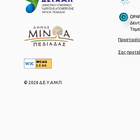
ΩΡΑΡ
Δευτ
Ταμεί
Προστασί
Σας προτε
© 2026 Δ.Ε.Υ.Α.Μ.Π.