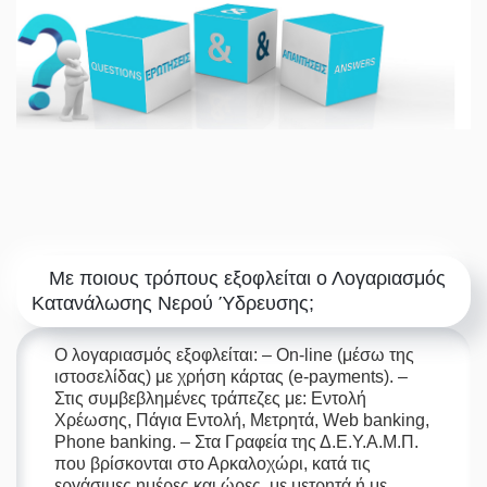
Με ποιους τρόπους εξοφλείται ο Λογαριασμός
Κατανάλωσης Νερού Ύδρευσης;
Ο λογαριασμός εξοφλείται: – On-line (μέσω της
ιστοσελίδας) με χρήση κάρτας (e-payments). –
Στις συμβεβλημένες τράπεζες με: Εντολή
Χρέωσης, Πάγια Εντολή, Μετρητά, Web banking,
Phone banking. – Στα Γραφεία της Δ.Ε.Υ.Α.Μ.Π.
που βρίσκονται στο Αρκαλοχώρι, κατά τις
εργάσιμες ημέρες και ώρες, με μετρητά ή με