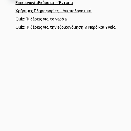
Επικοινωνία
Εκδόσεις – Έντυπα
Χρήσιμες Πληροφορίες – Δικαιολογητικά
Quiz: Τι ξέρεις για το νερό💧
Quiz: Τι ξέρεις για την εξοικονόμηση 💧
Νερό και Υγεία
Designed by
porcupine colors
Developed by
Joinweb