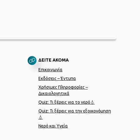
ΔΕΙΤΕ ΑΚΟΜΑ
Επικοινωνία
Εκδόσεις – Έντυπα
Χρήσιμες Πληροφορίες –
Δικαιολογητικά
Quiz: Τι ξέρεις για το νερό💧
Quiz: Τι ξέρεις για την εξοικονόμηση
💧
Νερό και Υγεία