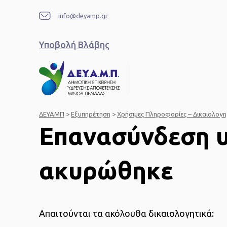
info@deyamp.gr
Υποβολή Βλάβης
ΔΕΥΑΜΠ
>
Εξυπηρέτηση
>
Χρήσιμες Πληροφορίες – Δικαιολογη
Επανασύνδεση 
ακυρώθηκε
Απαιτούνται τα ακόλουθα δικαιολογητικά: