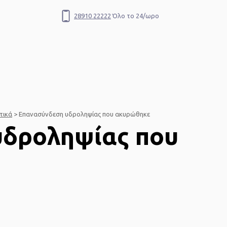
28910 22222
Όλο το 24/ωρο
Αναζήτηση
τικά
>
Επανασύνδεση υδροληψίας που ακυρώθηκε
υδροληψίας που