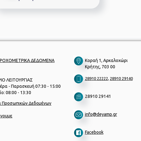
ΡΟΧΟΜΕΤΡΙΚΑ ΔΕΔΟΜΕΝΑ
Κοραή 1, Αρκαλοχώρι
Κρήτης, 703 00
,
28910 22222
28910 29140
ΙΟ ΛΕΙΤΟΥΡΓΙΑΣ
έρα - Παρασκευή 07:30 - 15:00
ο: 08:00 - 13:30
28910 29141
α Προσωπικών Δεδομένων
info@deyamp.gr
ίνουμε
Facebook