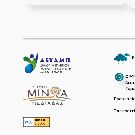
Β
ΩΡΑΡ
Δευτ
Ταμεί
Προστασί
Σας προτε