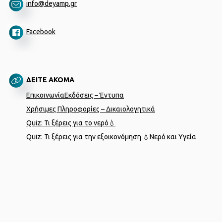
info@deyamp.gr
Facebook
ΔΕΙΤΕ ΑΚΟΜΑ
Επικοινωνία
Εκδόσεις – Έντυπα
Χρήσιμες Πληροφορίες – Δικαιολογητικά
Quiz: Τι ξέρεις για το νερό💧
Quiz: Τι ξέρεις για την εξοικονόμηση 💧
Νερό και Υγεία
Designed by
porcupine colors
Developed by
Joinweb