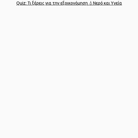
Quiz: Τι ξέρεις για την εξοικονόμηση 💧
Νερό και Υγεία
Designed by
porcupine colors
Developed by
Joinweb