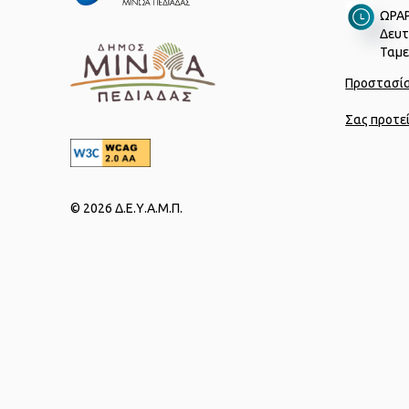
ΩΡΑΡ
Δευτ
Ταμεί
Προστασί
Σας προτε
© 2026 Δ.Ε.Υ.Α.Μ.Π.