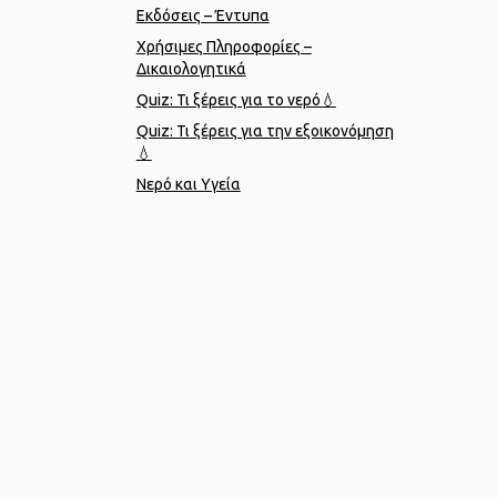
Εκδόσεις – Έντυπα
Χρήσιμες Πληροφορίες –
Δικαιολογητικά
Quiz: Τι ξέρεις για το νερό💧
Quiz: Τι ξέρεις για την εξοικονόμηση
💧
Νερό και Υγεία