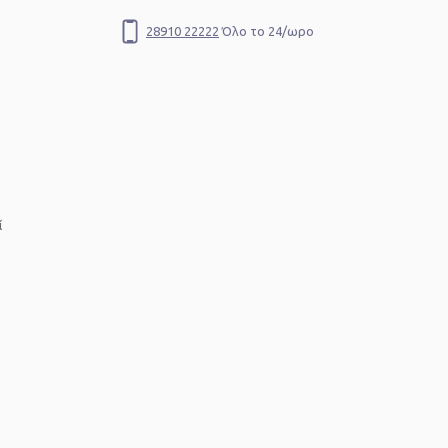
28910 22222
Όλο το 24/ωρο
Αναζήτηση
ί