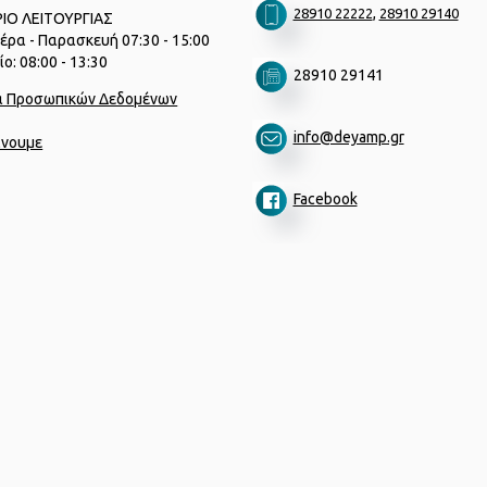
,
28910 22222
28910 29140
ΙΟ ΛΕΙΤΟΥΡΓΙΑΣ
έρα - Παρασκευή 07:30 - 15:00
ο: 08:00 - 13:30
28910 29141
α Προσωπικών Δεδομένων
info@deyamp.gr
ίνουμε
Facebook
Designed by
porcupine colors
|
Developed by
Joinweb