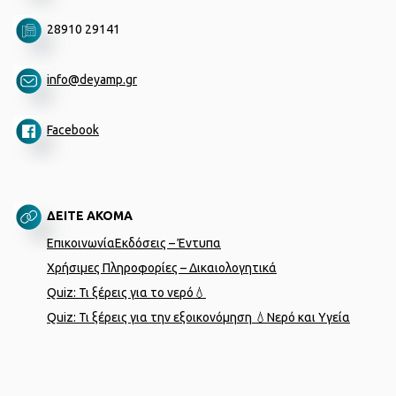
28910 29141
info@deyamp.gr
Facebook
ΔΕΙΤΕ ΑΚΟΜΑ
Επικοινωνία
Εκδόσεις – Έντυπα
Χρήσιμες Πληροφορίες – Δικαιολογητικά
Quiz: Τι ξέρεις για το νερό💧
Quiz: Τι ξέρεις για την εξοικονόμηση 💧
Νερό και Υγεία