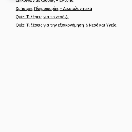
Επικοινωνία
Εκδόσεις – Έντυπα
Χρήσιμες Πληροφορίες – Δικαιολογητικά
Quiz: Τι ξέρεις για το νερό💧
Quiz: Τι ξέρεις για την εξοικονόμηση 💧
Νερό και Υγεία
Designed by
porcupine colors
Developed by
Joinweb