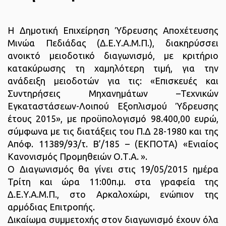
Η Δημοτική Επιχείρηση Ύδρευσης Αποχέτευσης
Μινώα Πεδιάδας (Δ.Ε.Υ.Α.Μ.Π.), διακηρύσσει
ανοικτό μειοδοτικό διαγωνισμό, με κριτήριο
κατακύρωσης τη χαμηλότερη τιμή, για την
ανάδειξη μειοδοτών για τις: «Επισκευές και
Συντηρήσεις Μηχανημάτων –Τεχνικών
Εγκαταστάσεων-Λοιπού Εξοπλισμού Ύδρευσης
έτους 2015», με προϋπολογισμό 98.400,00 ευρώ,
σύμφωνα με τις διατάξεις του Π.Δ 28-1980 και της
Απόφ. 11389/93/τ. Β’/185 – (ΕΚΠΟΤΑ) «Ενιαίος
Κανονισμός Προμηθειών Ο.Τ.Α. ».
Ο Διαγωνισμός θα γίνει στις 19/05/2015 ημέρα
Τρίτη και ώρα 11:00π.μ. στα γραφεία της
Δ.Ε.Υ.Α.Μ.Π., στο Αρκαλοχώρι, ενώπιον της
αρμόδιας Επιτροπής.
Δικαίωμα συμμετοχής στον διαγωνισμό έχουν όλα